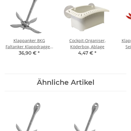
Klappanker 8KG
Cockpit-Organiser,
Klap
Faltanker Klappdraggen
Köderbox, Ablage
Se
Anker Bootsanker 8 kg
A
36,90 €
*
4,47 €
*
verzinkt
Ähnliche Artikel