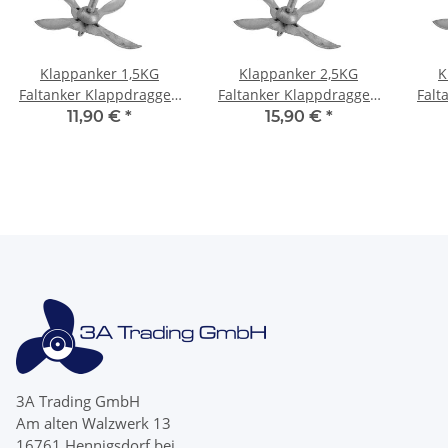
Klappanker 1,5KG
Klappanker 2,5KG
K
Faltanker Klappdraggen
Faltanker Klappdraggen
Falt
Anker Bootsanker 1,5 kg
Anker Bootsanker 2,5 kg
Anke
11,90 €
*
15,90 €
*
verzinkt
verzinkt
3A Trading GmbH
Am alten Walzwerk 13
16761 Hennigsdorf bei