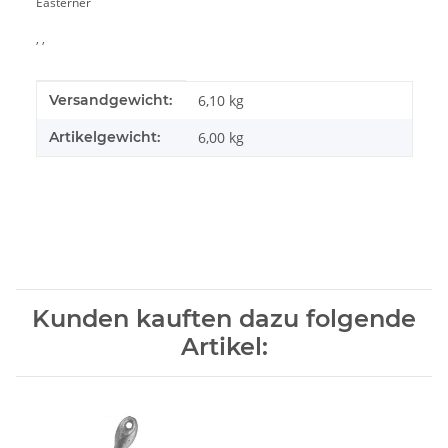
Easterner
, ,
Produkteigenschaft
Wert
Versandgewicht:
6,10 kg
Artikelgewicht:
6,00
kg
Kunden kauften dazu folgende
Artikel: