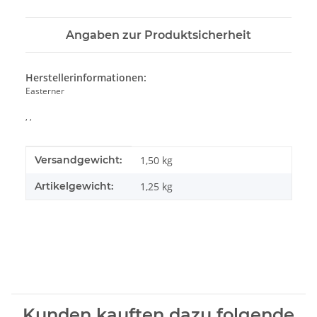
Angaben zur Produktsicherheit
Herstellerinformationen:
Easterner
, ,
Produkteigenschaft
Wert
Versandgewicht:
1,50 kg
Artikelgewicht:
1,25
kg
Kunden kauften dazu folgende