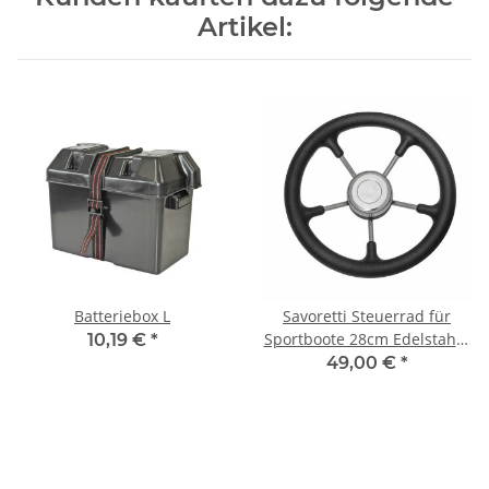
Artikel:
Batteriebox L
Savoretti Steuerrad für
Sportboote 28cm Edelstahl -
10,19 €
*
schwarz
49,00 €
*