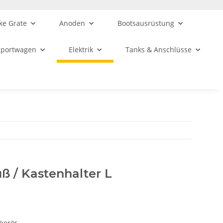
ke Grate
Anoden
Bootsausrüstung
sportwagen
Elektrik
Tanks & Anschlüsse
uß / Kastenhalter L
berör