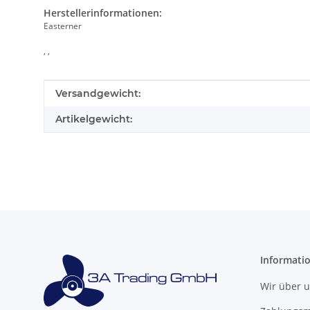
Herstellerinformationen:
Easterner
, ,
Produkteigenschaft
Wert
Versandgewicht:
Artikelgewicht:
Informati
Wir über 