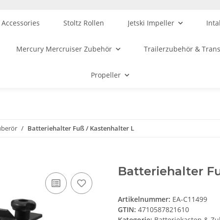
 Accessories
Stoltz Rollen
Jetski Impeller
Inta
Mercury Mercruiser Zubehör
Trailerzubehör & Tran
Propeller
uberör
Batteriehalter Fuß / Kastenhalter L
Batteriehalter F
Artikelnummer:
EA-C11499
GTIN:
4710587821610
Kategorie:
Batteriekasten & Zu