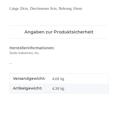
Länge 20cm, Durchmesser 8cm, Bohrung 16mm
Angaben zur Produktsicherheit
Herstellerinformationen:
Stoltz Industries, Inc.
, ,
Produkteigenschaft
Wert
Versandgewicht:
4,68 kg
Artikelgewicht:
4,38
kg