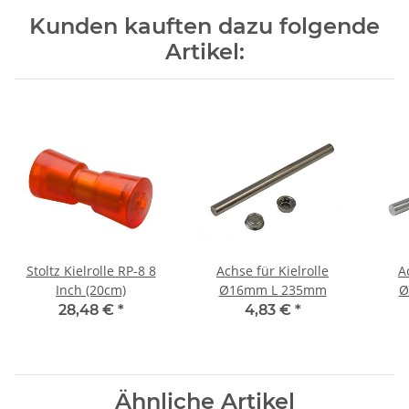
Kunden kauften dazu folgende
Artikel:
Stoltz Kielrolle RP-8 8
Achse für Kielrolle
A
Inch (20cm)
Ø16mm L 235mm
Ø
28,48 €
*
4,83 €
*
Ähnliche Artikel