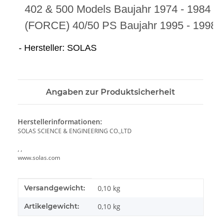
402 & 500 Models Baujahr 1974 - 1984
(FORCE) 40/50 PS Baujahr 1995 - 1998, 
- Hersteller: SOLAS
Angaben zur Produktsicherheit
Herstellerinformationen:
SOLAS SCIENCE & ENGINEERING CO.,LTD
, ,
www.solas.com
Produkteigenschaft
Wert
Versandgewicht:
0,10 kg
Artikelgewicht:
0,10
kg