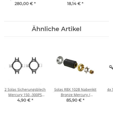
& 50 PS 3 Blatt 13 Zähne
13 Zähne Propeller
13
280,00 €
*
18,14 €
*
Edelstahl
Scheibe Montage
Ähnliche Artikel
2 Solas Sicherungsblech
Solas RBX 102B Nabenkit
4x 
Mercury 150 -300PS
Bronze Mercury /
Alpha One Bravo 1
Mercruiser 70-300 PS
4,90 €
*
85,90 €
*
Propeller Sicherung