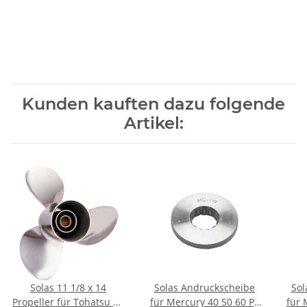
Kunden kauften dazu folgende
Artikel:
Solas 11 1/8 x 14
Solas Andruckscheibe
Sol
Propeller für Tohatsu 40
für Mercury 40 50 60 PS
für 