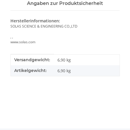
Angaben zur Produktsicherheit
Herstellerinformationen:
SOLAS SCIENCE & ENGINEERING CO.,LTD
, ,
www.solas.com
Produkteigenschaft
Wert
Versandgewicht:
6,90 kg
Artikelgewicht:
6,90
kg