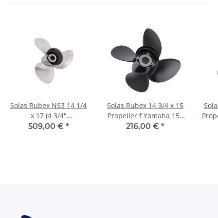
Solas Rubex NS3 14 1/4
Solas Rubex 14 3/4 x 15
Sola
x 17 (4 3/4"
Propeller f Yamaha 150
Prop
Getriebe)135-300PS
200 250 300 PS 4 Blatt 15
80 90
509,00 €
*
216,00 €
*
rechtsdrehend Edelstahl
Zähne