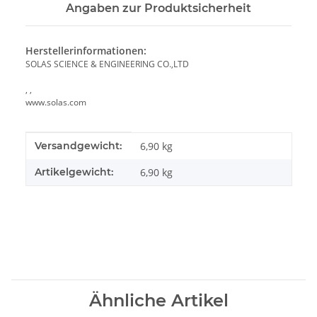
Angaben zur Produktsicherheit
Herstellerinformationen:
SOLAS SCIENCE & ENGINEERING CO.,LTD
, ,
www.solas.com
Produkteigenschaft
Wert
Versandgewicht:
6,90 kg
Artikelgewicht:
6,90
kg
Ähnliche Artikel