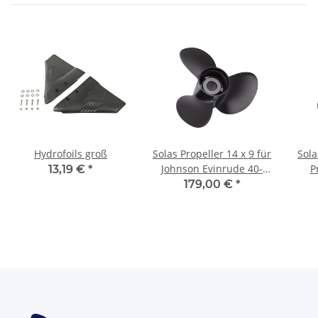
Hydrofoils groß
Solas Propeller 14 x 9 für
Sola
Johnson Evinrude 40-
P
13,19 €
*
140PS 13 Zähnen 3 Blatt
Mode
179,00 €
*
Rubex