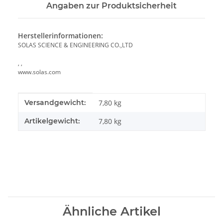
Angaben zur Produktsicherheit
Herstellerinformationen:
SOLAS SCIENCE & ENGINEERING CO.,LTD
, ,
www.solas.com
Produkteigenschaft
Wert
Versandgewicht:
7,80 kg
Artikelgewicht:
7,80
kg
Ähnliche Artikel