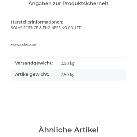
Angaben zur Produktsicherheit
Herstellerinformationen:
SOLAS SCIENCE & ENGINEERING CO.,LTD
, ,
www.solas.com
Produkteigenschaft
Wert
Versandgewicht:
2,50 kg
Artikelgewicht:
2,50
kg
Ähnliche Artikel