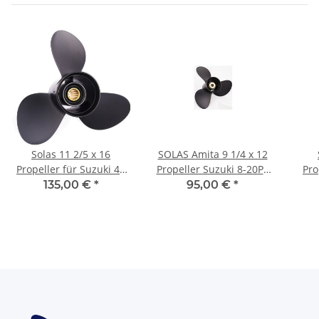
Solas 11 2/5 x 16
SOLAS Amita 9 1/4 x 12
Propeller für Suzuki 40
Propeller Suzuki 8-20PS
Pro
50 60 PS 3 Blatt mit 13
2-1/2"Getriebe 10Zähne
9.
135,00 €
*
95,00 €
*
Zähnen
Aluminium
Z