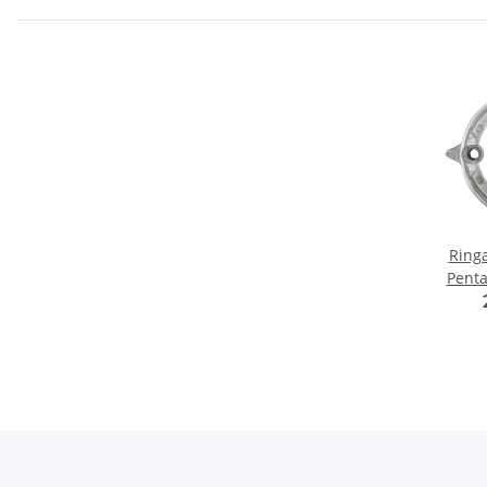
Ringanod
Penta
Pr