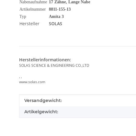
Nabenaufnahme
17 Zähne, Lange Nabe
Artikelnummer
8811-155-13
Typ
Amita 3
Hersteller
SOLAS
Herstellerinformationen:
SOLAS SCIENCE & ENGINEERING CO.,LTD
, ,
www.solas.com
Produkteigenschaft
Wert
Versandgewicht:
Artikelgewicht: