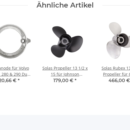
Ähnliche Artikel
e für Volvo
Solas Propeller 13 1/2 x
Solas Rubex 13
 280 & 290 Duo
15 für Johnson
Propeller fü
op Aluminium
Evinrude 40-140PS 3
Modell 400 120 -
20,66 €
*
179,00 €
*
466,00 
Blatt 13 Zähne Rubex
Edelstahl 13 