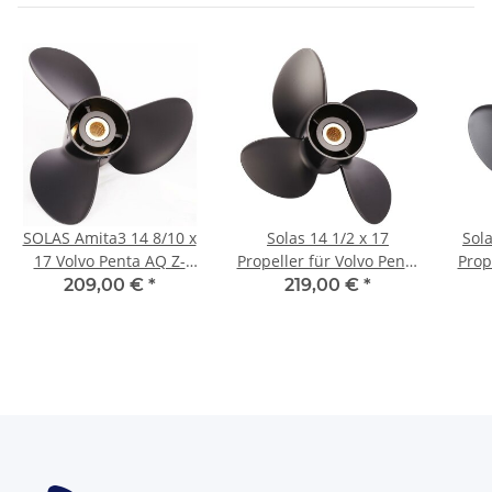
SOLAS Amita3 14 8/10 x
Solas 14 1/2 x 17
Sol
17 Volvo Penta AQ Z-
Propeller für Volvo Penta
Prop
Antrieb lange Nabe
AQ 280 290 4 Blatt
15
209,00 €
*
219,00 €
*
17Zähnen Aluminium
linksdrehend