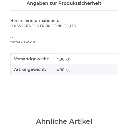
Angaben zur Produktsicherheit
Herstellerinformationen:
SOLAS SCIENCE & ENGINEERING CO.,LTD
, ,
www.solas.com
Produkteigenschaft
Wert
Versandgewicht:
4,90 kg
Artikelgewicht:
4,90
kg
Ähnliche Artikel