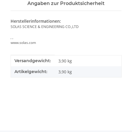
Angaben zur Produktsicherheit
Herstellerinformationen:
SOLAS SCIENCE & ENGINEERING CO.,LTD
, ,
www.solas.com
Produkteigenschaft
Wert
Versandgewicht:
3,90 kg
Artikelgewicht:
3,90
kg