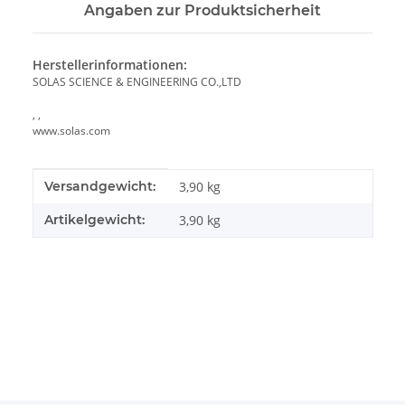
Angaben zur Produktsicherheit
Herstellerinformationen:
SOLAS SCIENCE & ENGINEERING CO.,LTD
, ,
www.solas.com
Produkteigenschaft
Wert
Versandgewicht:
3,90 kg
Artikelgewicht:
3,90
kg