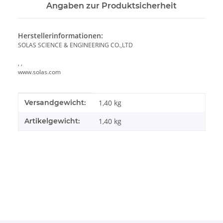
Angaben zur Produktsicherheit
Herstellerinformationen:
SOLAS SCIENCE & ENGINEERING CO.,LTD
, ,
www.solas.com
Produkteigenschaft
Wert
Versandgewicht:
1,40 kg
Artikelgewicht:
1,40
kg