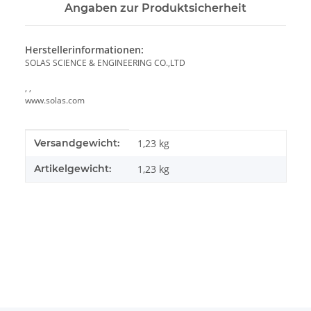
Angaben zur Produktsicherheit
Herstellerinformationen:
SOLAS SCIENCE & ENGINEERING CO.,LTD
, ,
www.solas.com
Produkteigenschaft
Wert
Versandgewicht:
1,23 kg
Artikelgewicht:
1,23
kg