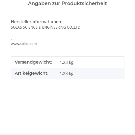
Angaben zur Produktsicherheit
Herstellerinformationen:
SOLAS SCIENCE & ENGINEERING CO.,LTD
, ,
www.solas.com
Produkteigenschaft
Wert
Versandgewicht:
1,23 kg
Artikelgewicht:
1,23
kg