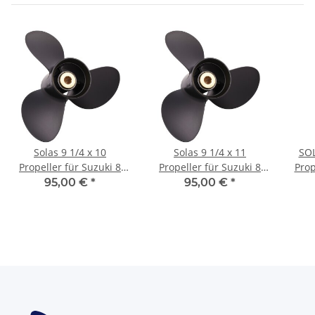
Solas 9 1/4 x 10
Solas 9 1/4 x 11
SOL
Propeller für Suzuki 8
Propeller für Suzuki 8
Prop
9,9 15 20 PS 3 Blatt mit
9.9 15 20 PS 3 Blatt mit
2-1/
95,00 €
*
95,00 €
*
10 Zähnen
10 Zähnen