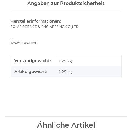
Angaben zur Produktsicherheit
Herstellerinformationen:
SOLAS SCIENCE & ENGINEERING CO.,LTD
, ,
www.solas.com
Produkteigenschaft
Wert
Versandgewicht:
1,25 kg
Artikelgewicht:
1,25
kg
Ähnliche Artikel